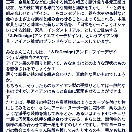
工事、金属加工など鉄に関する施工を幅広く請け負う谷元工業は
現在、その鉄に関する専門的な知識と経験を生かし、「～と鉄を
組み合わせたデザイン。」をコンセプトに、鉄を木材や布材など
他のさまざまな素材と組み合わせることによって生まれる、木製
家具とはひと味違った新しい製品を、「日常をかっこよくオシャ
レにする雑貨、家具、インダストリアル」としてご提供する
「&.FeDesign(アンドエフイーデザイン)」というアイアン家
具・アイアン雑貨のブランドをプロデュースしています。
みなさんこんにちは、「&.FeDesign(アンドエフイーデザイ
ン)」広報担当のAです。
アイアン製の手摺りと聞いて、みなさまはどのような形状のもの
を想像されるでしょうか？
薄くて細長い鉄の板を組み合わせた、直線的な黒いものでしょう
か。
もちろん、そうしたものもアイアン製の手摺りとしては一般的な
ものですが、アイアンはもっと自由に変形させることができま
す。
たとえば、手摺りの柱部分を唐草模様のようにカーブを付けた柱
にしてみるとか、さらにアール・ヌーボー調に花や草、鳥ら虫の
ような派手な装飾を施してみるとか、あるいはミッドセンチュリ
ー風に円筒形の鉄棒を組み合わせてみる、さらには、幾何学的な
模様の組み合わせて統一感を出すのもいいですし、中世ヨーロッ
パの教会にあるらせん階段を模してみたりするのも一興かも知れ