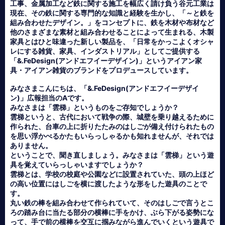
工事、金属加工など鉄に関する施工を幅広く請け負う谷元工業は
現在、その鉄に関する専門的な知識と経験を生かし、「～と鉄を
組み合わせたデザイン。」をコンセプトに、鉄を木材や布材など
他のさまざまな素材と組み合わせることによって生まれる、木製
家具とはひと味違った新しい製品を、「日常をかっこよくオシャ
レにする雑貨、家具、インダストリアル」としてご提供する
「&.FeDesign(アンドエフイーデザイン)」というアイアン家
具・アイアン雑貨のブランドをプロデュースしています。
みなさまこんにちは、「&.FeDesign(アンドエフイーデザイ
ン)」広報担当のAです。
みなさまは「雲梯」というものをご存知でしょうか？
雲梯というと、古代において戦争の際、城壁を乗り越えるために
作られた、台車の上に折りたたみのはしごが備え付けられたもの
を思い浮かべるかたもいらっしゃるかも知れませんが、それでは
ありません。
ということで、聞き直しましょう。みなさまは「雲梯」という遊
具を覚えていらっしゃいますでしょうか？
雲梯とは、学校の校庭や公園などに設置されていた、頭の上ほど
の高い位置にはしごを横に渡したような形をした遊具のことで
す。
丸い鉄の棒を組み合わせて作られていて、そのはしごで言うとこ
ろの踏み台に当たる部分の横棒に手をかけ、ぶら下がる姿勢にな
って、手で前の横棒を交互に掴みながら進んでいくという遊具で