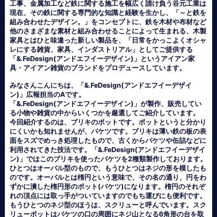
工事、金属加工など鉄に関する施工を幅広く請け負う谷元工業は
現在、その鉄に関する専門的な知識と経験を生かし、「～と鉄を
組み合わせたデザイン。」をコンセプトに、鉄を木材や布材など
他のさまざまな素材と組み合わせることによって生まれる、木製
家具とはひと味違った新しい製品を、「日常をかっこよくオシャ
レにする雑貨、家具、インダストリアル」としてご提供する
「&.FeDesign(アンドエフイーデザイン)」というアイアン家
具・アイアン雑貨のブランドをプロデュースしています。
みなさんこんにちは、「&.FeDesign(アンドエフイーデザイ
ン)」広報担当のAです。
「&.FeDesign(アンドエフイーデザイン)」が製作、販売してい
る小物や雑貨の中からいくつかを厳選してご紹介しています。
今回紹介するのは、ブリキのポットです。ポットというと分かり
にくいかも知れませんが、バケツです。ブリキは薄い鉄の板の表
面をスズでめっき処理したもので、古くからバケツや缶詰などに
利用されてきた技法です。「&.FeDesign(アンドエフイーデザイ
ン)」ではこのブリキを使ったバケツを2種類製作しております。
ひとつはオーバル型のもので、もうひとつはネジの形を模したも
のです。オーバルとは楕円という意味で、その名の通り、円をわ
ずかに潰した楕円形のポット(バケツ)になります。楕円のそれぞ
れの頂点には取っ手がついていますのでもち運びにも便利です。
もうひとつのネジ型のほうは、スクリューと呼んでいます。スク
リューポットはバケツの口の周囲にネジ山となる6角形の台を取