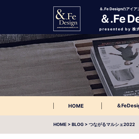
＆.Fe Designの
＆.Fe D
presented by
＆FeDesi
HOME
HOME
> BLOG > つながるマルシェ20