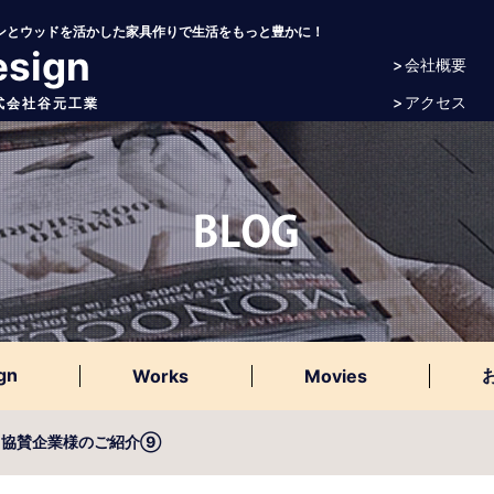
アイアンとウッドを活かした家具作りで生活をもっと豊かに！
esign
> 会社概要
> アクセス
 株式会社谷元工業
gn
Works
Movies
22 協賛企業様のご紹介⑨