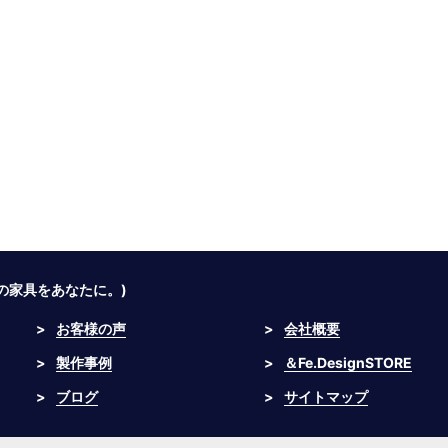
つの家具をあなたに。)
>
お客様の声
>
会社概要
>
製作事例
>
＆Fe.DesignSTORE
>
ブログ
>
サイトマップ