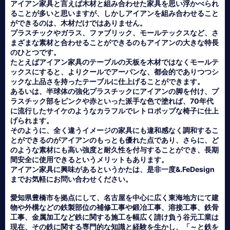
アイアン家具と言えば木材と組み合わせた家具を思い浮かべられ
ることが多いと思いますが、しかしアイアンを組み合わせること
ができるのは、木材だけではありません。
プラスチックやガラス、ファブリック、モールテックスなど、さ
まざまな素材と合わせることができるのもアイアンの大きな特長
のひとつです。
たとえばアイアン家具のテーブルの天板を木材ではなくモールテ
ックスにすると、よりクールでアーバンな、都会的でありつつシ
ックな上品さを持ったテーブルに仕上げることができます。
あるいは、半球体の強化プラスチックにアイアンの脚を付け、プ
ラスチック部をピンクや赤といった派手な色で塗れば、70年代
に流行したサイケのようなカラフルでレトロポップな椅子に仕上
げられます。
そのように、全く違うイメージの家具にも違和感なく調和するこ
とができるのがアイアンのもっとも優れた点であり、さらに、ど
のような素材にも高い強度と耐久性を付与することができ、長期
間安全に使用できるというメリットもあります。
アイアン家具に興味があるというかたは、是非一度&.FeDesign
までお気軽にお問い合わせください。
愛知県豊橋市を拠点にして、名古屋を中心に広く東海地方にて建
物や外構などの鉄製部位の補修工事や鍛冶工事、溶接工事、鉄骨
工事、金属加工など鉄に関する施工を幅広く請け負う谷元工業は
現在、その鉄に関する専門的な知識と経験を生かし、「～と鉄を