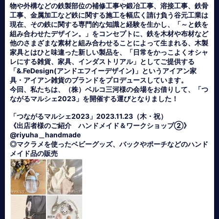
物や外構などの鉄製部位の補修工事や鍛冶工事、溶接工事、鉄骨
工事、金属加工など鉄に関する施工を幅広く請け負う谷元工業は
現在、その鉄に関する専門的な知識と経験を生かし、「～と鉄を
組み合わせたデザイン。」をコンセプトに、鉄を木材や布材など
他のさまざまな素材と組み合わせることによって生まれる、木製
家具とはひと味違った新しい製品を、「日常をかっこよくオシャ
レにする雑貨、家具、インダストリアル」としてご提供する
「&.FeDesign(アンドエフイーデザイン)」というアイアン家
具・アイアン雑貨のブランドをプロデュースしています。
今回、私たちは、（株）ベルコ三河様の会場をお借りして、「つ
ながるマルシェ2023」を開催する運びとなりました！
「つながるマルシェ2023」2023.11.23（木・祝）
《出店者様のご紹介 ハンドメイド＆ワークショップ②》
@riyuha＿handmade
◎マクラメを使ったベビーグッズ、バックやポーチなどのハンド
メイド品の販売