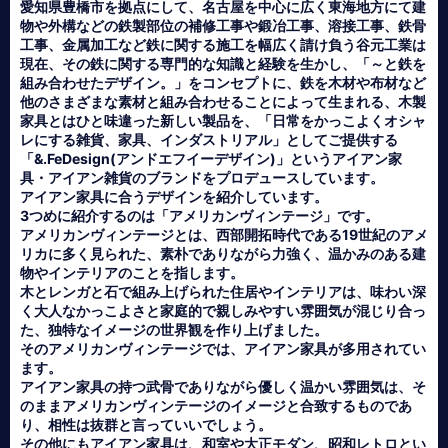
愛知県豊橋市を拠点にして、名古屋を中心に広く東海地方にて建
物や外構などの鉄製部位の補修工事や鍛冶工事、溶接工事、鉄骨
工事、金属加工など鉄に関する施工を幅広く請け負う谷元工業は
現在、その鉄に関する専門的な知識と経験を生かし、「～と鉄を
組み合わせたデザイン。」をコンセプトに、鉄を木材や布材など
他のさまざまな素材と組み合わせることによって生まれる、木製
家具とはひと味違った新しい製品を、「日常をかっこよくオシャ
レにする雑貨、家具、インダストリアル」としてご提供する
「&.FeDesign(アンドエフイーデザイン)」というアイアン家
具・アイアン雑貨のブランドをプロデュースしています。
アイアン家具に合うデザインを紹介しています。
3つめに紹介するのは「アメリカンヴィンテージ」です。
アメリカンヴィンテージとは、西部開拓時代である19世紀のアメ
リカに多く見られた、素朴でありながら力強く、温かみのある建
物やインテリアのことを指します。
木とレンガと石で組み上げられた住居やインテリアは、味わい深
く大人なかっこよさと家庭的で親しみやすい雰囲気が混じり合っ
た、独特なイメージの世界観を作り上げました。
そのアメリカンヴィンテージでは、アイアン家具が多用されてい
ます。
アイアン家具の持つ武骨でありながら優しく温かい雰囲気は、そ
のままアメリカンヴィンテージのイメージと合致するものであ
り、相性は抜群と言っていいでしょう。
その他にもアイアン家具は、和室や大正モダン、昭和レトロとい