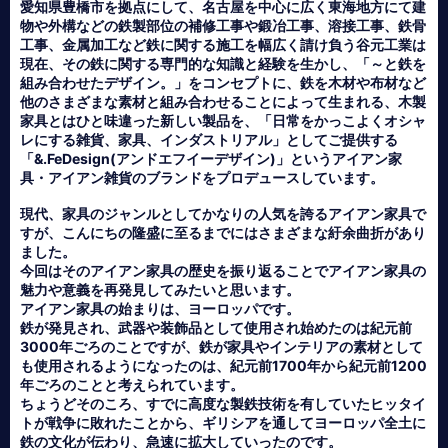
愛知県豊橋市を拠点にして、名古屋を中心に広く東海地方にて建
物や外構などの鉄製部位の補修工事や鍛冶工事、溶接工事、鉄骨
工事、金属加工など鉄に関する施工を幅広く請け負う谷元工業は
現在、その鉄に関する専門的な知識と経験を生かし、「～と鉄を
組み合わせたデザイン。」をコンセプトに、鉄を木材や布材など
他のさまざまな素材と組み合わせることによって生まれる、木製
家具とはひと味違った新しい製品を、「日常をかっこよくオシャ
レにする雑貨、家具、インダストリアル」としてご提供する
「&.FeDesign(アンドエフイーデザイン)」というアイアン家
具・アイアン雑貨のブランドをプロデュースしています。
現代、家具のジャンルとしてかなりの人気を誇るアイアン家具で
すが、こんにちの隆盛に至るまでにはさまざまな紆余曲折があり
ました。
今回はそのアイアン家具の歴史を振り返ることでアイアン家具の
魅力や意義を再発見してみたいと思います。
アイアン家具の始まりは、ヨーロッパです。
鉄が発見され、武器や装飾品として使用され始めたのは紀元前
3000年ごろのことですが、鉄が家具やインテリアの素材として
も使用されるようになったのは、紀元前1700年から紀元前1200
年ごろのことと考えられています。
ちょうどそのころ、すでに高度な製鉄技術を有していたヒッタイ
トが戦争に敗れたことから、ギリシアを通してヨーロッパ全土に
鉄の文化が伝わり、急速に拡大していったのです。