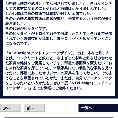
当初鉄は鉄器や武具として活用されていましたが、それがインテ
リアの素材になるのにもそれほど時間はかかりませんでした。
しかし鉄は当時の技術では精製が難しい金属でした。
そのため鉄の精製技術は国家が握り、秘匿するという時代が長く
続きました。
その代表がヒッタイです。
そのヒッタイトがトロイア戦争で敗北したことで、それまで秘匿
されていた製鉄技術が流出し、ヨーロッパへと広がっていくこと
になるのです。
「&.FeDesign(アンドエフイーデザイン)」では、木材と鉄、布
と鉄、コンクリートと鉄など、さまざまな材料と鉄を組み合わせ
た家具や雑貨をご提案しています。部屋の雰囲気を変えたい、お
しゃれな家具を探している、木製家具にない個性的な家具を見つ
けたい、部屋にあったオリジナルの家具を作って欲しい、そのよ
うなことを希望されているかた、または、自分でアイアンワーク
をしてみたいというかたも、ぜひ一度「&.FeDesign(アンドエフ
イーデザイン)」までお気軽にご連絡ください。
一覧へ
次へ
前へ