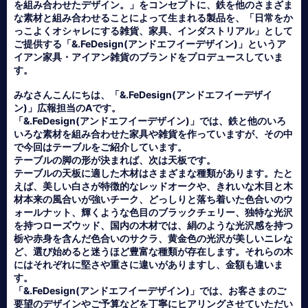
を組み合わせたデザイン。」をコンセプトに、鉄を他のさまざま
な素材と組み合わせることによって生まれる製品を、「日常をか
っこよくオシャレにする雑貨、家具、インダストリアル」として
ご提供する「&.FeDesign(アンドエフイーデザイン)」というア
イアン家具・アイアン雑貨のブランドをプロデュースしていま
す。
みなさんこんにちは、「&.FeDesign(アンドエフイーデザイ
ン)」広報担当のAです。
「&.FeDesign(アンドエフイーデザイン)」では、鉄と他のいろ
いろな素材を組み合わせた家具や雑貨を作っていますが、その中
で今回はテーブルをご紹介しています。
テーブルの脚の形が決まれば、次は天板です。
テーブルの天板に適した木材はさまざまな種類があります。たと
えば、美しい白さが特徴的なレッドオークや、きれいな木目と木
材本来の風合いが強いチーク、どっしりと落ち着いた色合いのウ
ォールナット、輝くような色目のブラックチェリー、独特な光沢
を持つローズウッド、国内の木材では、絹のような光沢感を持つ
栃や赤身を含んだ色合いのサクラ、黄金色の光沢が美しいニレな
ど、選び始めると迷うほど豊富な種類が存在します。それらの木
にはそれぞれに堅さや重さに違いがありますし、金額も違いま
す。
「&.FeDesign(アンドエフイーデザイン)」では、お客さまのご
要望のデザインやご予算などを丁寧にヒアリングさせていただい