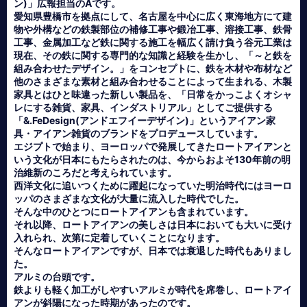
ン)」広報担当のAです。
愛知県豊橋市を拠点にして、名古屋を中心に広く東海地方にて建
物や外構などの鉄製部位の補修工事や鍛冶工事、溶接工事、鉄骨
工事、金属加工など鉄に関する施工を幅広く請け負う谷元工業は
現在、その鉄に関する専門的な知識と経験を生かし、「～と鉄を
組み合わせたデザイン。」をコンセプトに、鉄を木材や布材など
他のさまざまな素材と組み合わせることによって生まれる、木製
家具とはひと味違った新しい製品を、「日常をかっこよくオシャ
レにする雑貨、家具、インダストリアル」としてご提供する
「&.FeDesign(アンドエフイーデザイン)」というアイアン家
具・アイアン雑貨のブランドをプロデュースしています。
エジプトで始まり、ヨーロッパで発展してきたロートアイアンと
いう文化が日本にもたらされたのは、今からおよそ130年前の明
治維新のころだと考えられています。
西洋文化に追いつくために躍起になっていた明治時代にはヨーロ
ッパのさまざまな文化が大量に流入した時代でした。
そんな中のひとつにロートアイアンも含まれています。
それ以降、ロートアイアンの美しさは日本においても大いに受け
入れられ、次第に定着していくことになります。
そんなロートアイアンですが、日本では衰退した時代もありまし
た。
アルミの台頭です。
鉄よりも軽く加工がしやすいアルミが時代を席巻し、ロートアイ
アンが斜陽になった時期があったのです。