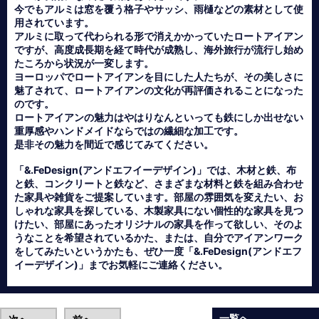
今でもアルミは窓を覆う格子やサッシ、雨樋などの素材として使
用されています。
アルミに取って代わられる形で消えかかっていたロートアイアン
ですが、高度成長期を経て時代が成熟し、海外旅行が流行し始め
たころから状況が一変します。
ヨーロッパでロートアイアンを目にした人たちが、その美しさに
魅了されて、ロートアイアンの文化が再評価されることになった
のです。
ロートアイアンの魅力はやはりなんといっても鉄にしか出せない
重厚感やハンドメイドならではの繊細な加工です。
是非その魅力を間近で感じてみてください。
「&.FeDesign(アンドエフイーデザイン)」では、木材と鉄、布
と鉄、コンクリートと鉄など、さまざまな材料と鉄を組み合わせ
た家具や雑貨をご提案しています。部屋の雰囲気を変えたい、お
しゃれな家具を探している、木製家具にない個性的な家具を見つ
けたい、部屋にあったオリジナルの家具を作って欲しい、そのよ
うなことを希望されているかた、または、自分でアイアンワーク
をしてみたいというかたも、ぜひ一度「&.FeDesign(アンドエフ
イーデザイン)」までお気軽にご連絡ください。
一覧へ