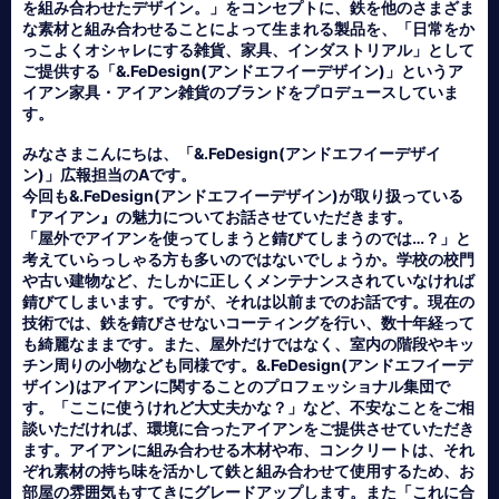
を組み合わせたデザイン。」をコンセプトに、鉄を他のさまざま
な素材と組み合わせることによって生まれる製品を、「日常をか
っこよくオシャレにする雑貨、家具、インダストリアル」として
ご提供する「&.FeDesign(アンドエフイーデザイン)」というア
イアン家具・アイアン雑貨のブランドをプロデュースしていま
す。
みなさまこんにちは、「&.FeDesign(アンドエフイーデザイ
ン)」広報担当のAです。
今回も&.FeDesign(アンドエフイーデザイン)が取り扱っている
『アイアン』の魅力についてお話させていただきます。
「屋外でアイアンを使ってしまうと錆びてしまうのでは…？」と
考えていらっしゃる方も多いのではないでしょうか。学校の校門
や古い建物など、たしかに正しくメンテナンスされていなければ
錆びてしまいます。ですが、それは以前までのお話です。現在の
技術では、鉄を錆びさせないコーティングを行い、数十年経って
も綺麗なままです。また、屋外だけではなく、室内の階段やキッ
チン周りの小物なども同様です。&.FeDesign(アンドエフイーデ
ザイン)はアイアンに関することのプロフェッショナル集団で
す。「ここに使うけれど大丈夫かな？」など、不安なことをご相
談いただければ、環境に合ったアイアンをご提供させていただき
ます。アイアンに組み合わせる木材や布、コンクリートは、それ
ぞれ素材の持ち味を活かして鉄と組み合わせて使用するため、お
部屋の雰囲気もすてきにグレードアップします。また「これに合