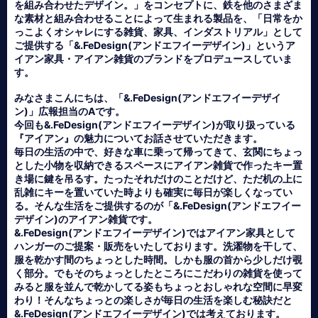
を組み合わせたデザイン。」をコンセプトに、鉄を他のさまざま
な素材と組み合わせることによって生まれる製品を、「日常をか
っこよくオシャレにする雑貨、家具、インダストリアル」として
ご提供する「&.FeDesign(アンドエフイーデザイン)」というア
イアン家具・アイアン雑貨のブランドをプロデュースしていま
す。
みなさまこんにちは、「&.FeDesign(アンドエフイーデザイ
ン)」広報担当のAです。
今回も&.FeDesign(アンドエフイーデザイン)が取り扱っている
『アイアン』の魅力についてお話させていただきます。
毎日の生活の中で、好きな車に乗って帰ってきて、玄関にちょっ
とした小物を収納できるスペースにアイアン雑貨で作ったキー置
き場に鍵を吊るす。たったそれだけのことだけど、ただ机の上に
乱雑にキーを置いていた時よりも確実に毎日が楽しくなってい
る。そんな生活をご提供するのが「&.FeDesign(アンドエフイー
デザイン)のアイアン雑貨です。
&.FeDesign(アンドエフイーデザイン)ではアイアン家具として
ハンガーのご提案・販売をいたしております。洗濯物を干して、
服を乾かす間のちょっとした時間。しかも服の首から少しだけ覗
く部分。でもそのちょっとしたところにこだわりの雑貨を使って
みると服を並んで乾かしてる姿もちょっとおしゃれな空間に早変
わり！そんなちょっとの楽しさが毎日の生活を楽しむ秘訣だと
&.FeDesign(アンドエフイーデザイン)では考えております。