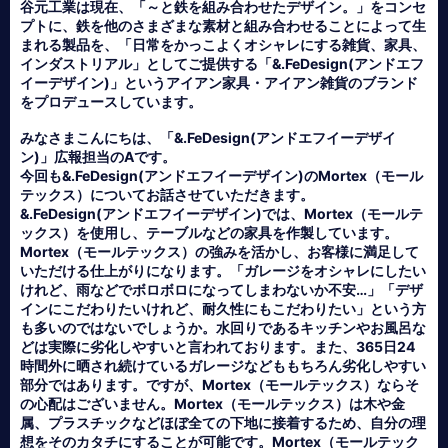
谷元工業は現在、「～と鉄を組み合わせたデザイン。」をコンセ
プトに、鉄を他のさまざまな素材と組み合わせることによって生
まれる製品を、「日常をかっこよくオシャレにする雑貨、家具、
インダストリアル」としてご提供する「&.FeDesign(アンドエフ
イーデザイン)」というアイアン家具・アイアン雑貨のブランド
をプロデュースしています。
みなさまこんにちは、「&.FeDesign(アンドエフイーデザイ
ン)」広報担当のAです。
今回も&.FeDesign(アンドエフイーデザイン)のMortex（モール
テックス）についてお話させていただきます。
&.FeDesign(アンドエフイーデザイン)では、Mortex（モールテ
ックス）を使用し、テーブルなどの家具を作製しています。
Mortex（モールテックス）の強みを活かし、お客様に満足して
いただける仕上がりになります。「ガレージをオシャレにしたい
けれど、雨などでボロボロになってしまわないか不安…」「デザ
インにこだわりたいけれど、耐久性にもこだわりたい」という方
も多いのではないでしょうか。水回りであるキッチンやお風呂な
どは実際に劣化しやすいと言われております。また、365日24
時間外に晒され続けているガレージなどももちろん劣化しやすい
部分ではあります。ですが、Mortex（モールテックス）ならそ
の心配はございません。Mortex（モールテックス）は木や金
属、プラスチックなどほぼ全ての下地に接着するため、自分の理
想をそのカタチにすることが可能です。Mortex（モールテック