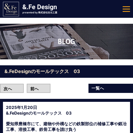
&.FeDesignのモールテックス 03
一覧へ
次へ
前へ
2025年1月20日
&.FeDesignのモールテックス 03
愛知県豊橋市にて、建物や外構などの鉄製部位の補修工事や鍛冶
工事、溶接工事、鉄骨工事を請け負う