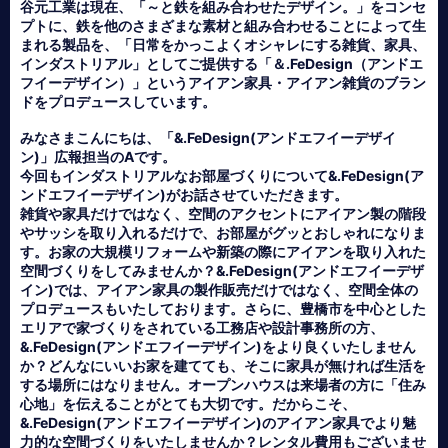
谷元工業は現在、「～と鉄を組み合わせたデザイン。」をコンセ
プトに、鉄を他のさまざまな素材と組み合わせることによって生
まれる製品を、「日常をかっこよくオシャレにする雑貨、家具、
インダストリアル」としてご提供する「＆.FeDesign（アンドエ
フイーデザイン）」というアイアン家具・アイアン雑貨のブラン
ドをプロデュースしています。
みなさまこんにちは、「&.FeDesign(アンドエフイーデザイ
ン)」広報担当のAです。
今回もインダストリアルなお部屋づくりについて&.FeDesign(ア
ンドエフイーデザイン)がお話させていただきます。
雑貨や家具だけではなく、空間のアクセントにアイアン製の階段
やサッシを取り入れるだけで、お部屋がグッとおしゃれになりま
す。お家の大規模リフォームや新築の際にアイアンを取り入れた
空間づくりをしてみませんか？&.FeDesign(アンドエフイーデザ
イン)では、アイアン家具の製作販売だけではなく、空間全体の
プロデュースもいたしております。さらに、豊橋市を中心とした
エリアで家づくりをされている工務店や設計事務所の方、
&.FeDesign(アンドエフイーデザイン)をより良くいたしません
か？どんなにいいお家を建てても、そこに家具が無ければ生活を
する場所にはなりません。オープンハウスは来場者の方に「住み
心地」を伝えることがとても大切です。だからこそ、
&.FeDesign(アンドエフイーデザイン)のアイアン家具でより魅
力的な空間づくりをいたしませんか？レンタル費用もございませ