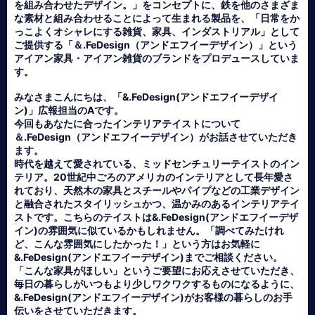
を組み合わせたデザイン。」をコンセプトに、鉄を他のさまざま
な素材と組み合わせることによって生まれる製品を、「日常をか
っこよくオシャレにする雑貨、家具、インダストリアル」として
ご提供する「＆.FeDesign（アンドエフイーデザイン）」という
アイアン家具・アイアン雑貨のブランドをプロデュースしていま
す。
みなさまこんにちは、「&.FeDesign(アンドエフイーデザイ
ン)」広報担当のAです。
今回もあなたに合ったインテリアテイストについて
＆.FeDesign（アンドエフイーデザイン）がお話させていただき
ます。
時代を越えて愛されている、ミッドセンチュリーテイストのイン
テリア。20世紀中ごろのアメリカのインテリアとして長年愛さ
れており、天然木の家具とスチールやパイプなどの工業デザイン
と融合されたスタイリッシュかつ、温かみのあるインテリアテイ
ストです。こちらのテイストは&.FeDesign(アンドエフイーデザ
イン)の雰囲気に似ているかもしれません。「調べてみたけれ
ど、こんな雰囲気にしたかった！」という方はお気軽に
&.FeDesign(アンドエフイーデザイン)までご相談ください。
「こんな家具がほしい」というご要望にお応えさせていただき、
毎日の暮らしがいつもより少しワクワクするものになるように、
&.FeDesign(アンドエフイーデザイン)がお客様の暮らしのお手
伝いをさせていただきます。