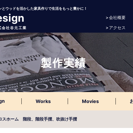
アイアンとウッドを活かした家具作りで生活をもっと豊かに！
esign
> 会社概要
> アクセス
 株式会社谷元工業
gn
Works
Movies
ホロスホーム 階段、階段手摺、吹抜け手摺