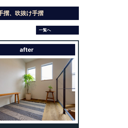
手摺、吹抜け手摺
一覧へ
after