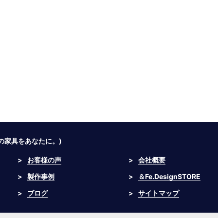
つの家具をあなたに。)
>
お客様の声
>
会社概要
>
製作事例
>
＆Fe.DesignSTORE
>
ブログ
>
サイトマップ