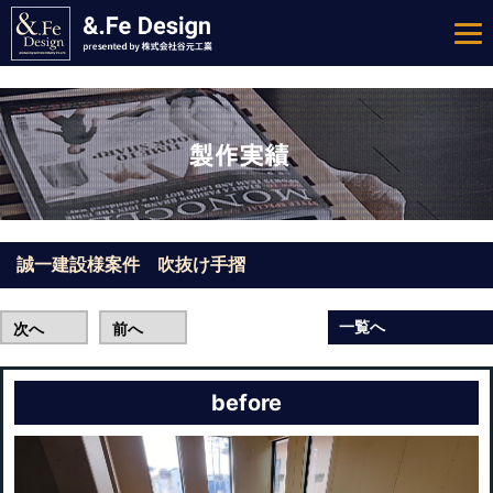
誠一建設様案件 吹抜け手摺
一覧へ
次へ
前へ
before