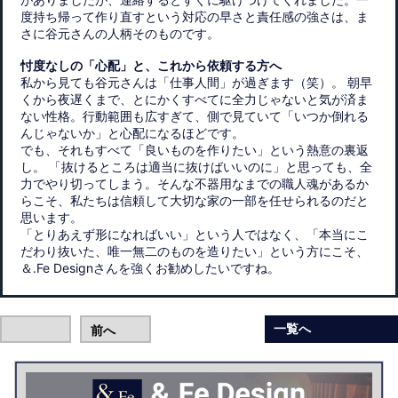
度持ち帰って作り直すという対応の早さと責任感の強さは、ま
さに谷元さんの人柄そのものです。
忖度なしの「心配」と、これから依頼する方へ
私から見ても谷元さんは「仕事人間」が過ぎます（笑）。 朝早
くから夜遅くまで、とにかくすべてに全力じゃないと気が済ま
ない性格。行動範囲も広すぎて、側で見ていて「いつか倒れる
んじゃないか」と心配になるほどです。
でも、それもすべて「良いものを作りたい」という熱意の裏返
し。 「抜けるところは適当に抜けばいいのに」と思っても、全
力でやり切ってしまう。そんな不器用なまでの職人魂があるか
らこそ、私たちは信頼して大切な家の一部を任せられるのだと
思います。
「とりあえず形になればいい」という人ではなく、「本当にこ
だわり抜いた、唯一無二のものを造りたい」という方にこそ、
＆.Fe Designさんを強くお勧めしたいですね。
一覧へ
前へ