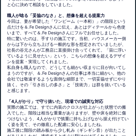
と心に決めて相談をしていました。
職人が唸る「妥協のなさ」と、想像を超える提案力
今回は、妻が希望した「ワンビーム（一本桁）」の階段という
点だけを＆.Fe Designさんに伝え、あとはディテールから色使
いまで、すべて＆.Fe Designさんにフルでお任せしました。
特に驚いたのは、手すりの施工です。当初、ハウスメーカー側
からは下から立ち上げる一般的な形を想定されていましたが、
社長の谷元さんが工務店に直接掛け合ってくれて。「宙に浮い
ているように見せたい」という、こちらの想像を超えるデザイ
ンを提案・実現してくれました。
私自身も職人なので、どうしても細かい収まりに目が向いてし
まうのですが、＆.Fe Designさんの仕事は本当に細かい。他の
会社では敬遠するような面倒な細部まで、一切妥協せずにやり
抜く。その「引き出しの多さ」と「技術力」は群を抜いている
と感じます。
「4人がかり」で守り抜いた、現場での誠実な対応
実際の施工では、すでに内装のクロスが仕上がった状態での搬
入でした。階段は相当な重量がありますが、壁や床を絶対に傷
つけないよう、4人がかりで慎重に持ち上げながら据え付けてい
く姿を見て、その徹底した配慮に安心しましたね。
施工後に階段の踏み板から少し軋み（ギシギシ音）が出たこと
がありましたが、連絡するとすぐに駆けつけてくれました。一