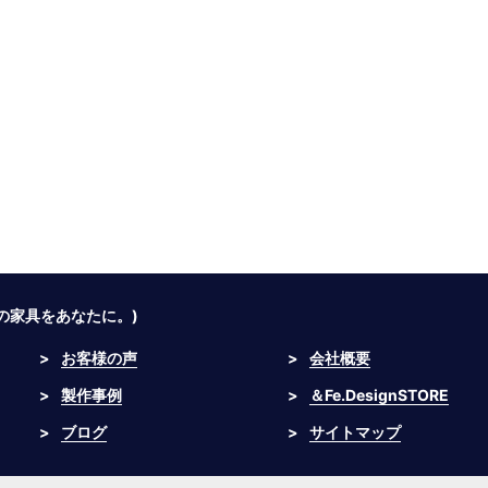
つの家具をあなたに。)
>
お客様の声
>
会社概要
>
製作事例
>
＆Fe.DesignSTORE
>
ブログ
>
サイトマップ