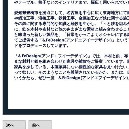
やテーブル、椅子などのインテリアまで、幅広く用いられてい
愛知県豊橋市を拠点にして、名古屋を中心に広く東海地方にて
や鍛冶工事、溶接工事、鉄骨工事、金属加工など鉄に関する施
その鉄に関する専門的な知識と経験を生かし、「～と鉄を組み
に、鉄を木材や布材など他のさまざまな素材と組み合わせるこ
と味違った新しい製品を、「日常をかっこよくオシャレにする
てご提供する「&.FeDesign(アンドエフイーデザイン)」と
ドをプロデュースしています。
「&.FeDesign(アンドエフイーデザイン)」では、木材と鉄
まな材料と鉄を組み合わせた家具や雑貨をご提案しています。
家具を探している、木製家具にない個性的な家具を見つけたい
って欲しい、そのようなことを希望されているかた、または、
いうかたも、ぜひ一度「&.FeDesign(アンドエフイーデザイ
次へ
前へ