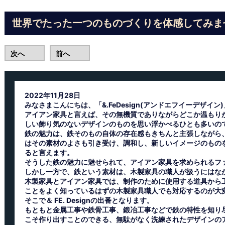
世界でたった一つのものづくりを体感してみま
次へ
前へ
2022年11月28日
みなさまこんにちは、「&.FeDesign(アンドエフイーデザイン
アイアン家具と言えば、その無機質でありながらどこか温もり
しい飾り気のないデザインのものを思い浮かべるひとも多いの
鉄の魅力は、鉄そのもの自体の存在感もきちんと主張しながら
はその素材のよさも引き受け、調和し、新しいイメージのもの
ると言えます。
そうした鉄の魅力に魅せられて、アイアン家具を求められるフ
しかし一方で、鉄という素材は、木製家具の職人が扱うにはな
木製家具とアイアン家具では、制作のために使用する道具から
ことをよく知っているはずの木製家具職人でも対応するのが大
そこで＆ FE. Designの出番となります。
もともと金属工事や鉄骨工事、鍛冶工事などで鉄の特性を知り
こそ作り出すことのできる、無駄がなく洗練されたデザインの