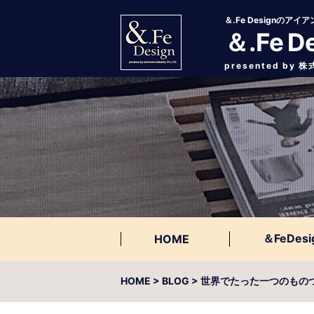
＆.Fe Designの
＆.Fe D
presented by
＆FeDesi
HOME
HOME
> BLOG > 世界でたった一つのも