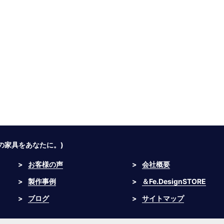
つの家具をあなたに。)
>
お客様の声
>
会社概要
>
製作事例
>
＆Fe.DesignSTORE
>
ブログ
>
サイトマップ