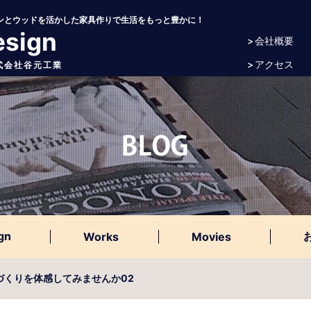
アイアンとウッドを活かした家具作りで生活をもっと豊かに！
esign
> 会社概要
> アクセス
 株式会社谷元工業
gn
Works
Movies
のづくりを体感してみませんか02