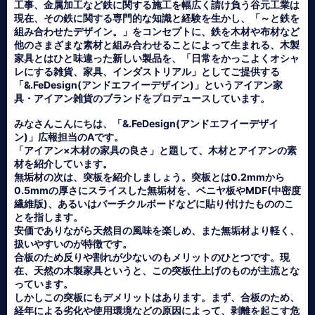
工事、金属加工など鉄に関する施工を幅広く請け負う谷元工業は
現在、その鉄に関する専門的な知識と経験を生かし、「～と鉄を
組み合わせたデザイン。」をコンセプトに、鉄を木材や布材など
他のさまざまな素材と組み合わせることによって生まれる、木製
家具とはひと味違った新しい製品を、「日常をかっこよくオシャ
レにする雑貨、家具、インダストリアル」としてご提供する
「&.FeDesign(アンドエフイーデザイン)」というアイアン家
具・アイアン雑貨のブランドをプロデュースしています。
みなさんこんにちは、「&.FeDesign(アンドエフイーデザイ
ン)」広報担当のAです。
「アイアン×木材の家具の良さ」と題して、木材とアイアンの素
材を紹介しています。
無垢材の次は、突板を紹介しましょう。突板とは0.2mmから
0.5mmの厚さにスライスした無垢材を、ベニヤ板やMDF(中密度
繊維版)、あるいはバーチクルボードなどに貼り付けたもののこ
とを指します。
安価でありながら天然目の風味を楽しめ、また無垢材より軽く、
扱いやすいのが特徴です。
合板のため反りや割れが少ないのもメリットのひとつです。現
在、天然の木製家具というと、この突板仕上げのものが主流とな
っています。
しかしこの突板にもデメリットはあります。まず、合板のため、
経年による劣化や使用環境などの原因によって、剥離を起こす危