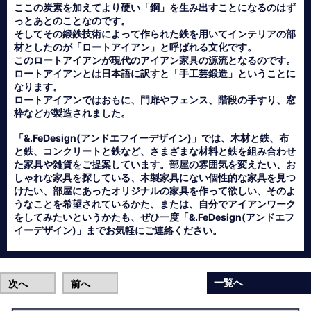
ここの炭素を加えてより硬い「鋼」を生み出すことになるのはず
っとあとのことなのです。
そしてその鍛鉄技術によって作られた鉄を用いてインテリアの部
材としたのが「ロートアイアン」と呼ばれる文化です。
このロートアイアンが現代のアイアン家具の源流となるのです。
ロートアイアンとは日本語に訳すと「手工芸鍛造」ということに
なります。
ロートアイアンではおもに、門扉やフェンス、階段の手すり、窓
枠などが製造されました。
「&.FeDesign(アンドエフイーデザイン)」では、木材と鉄、布
と鉄、コンクリートと鉄など、さまざまな材料と鉄を組み合わせ
た家具や雑貨をご提案しています。部屋の雰囲気を変えたい、お
しゃれな家具を探している、木製家具にない個性的な家具を見つ
けたい、部屋にあったオリジナルの家具を作って欲しい、そのよ
うなことを希望されているかた、または、自分でアイアンワーク
をしてみたいというかたも、ぜひ一度「&.FeDesign(アンドエフ
イーデザイン)」までお気軽にご連絡ください。
一覧へ
次へ
前へ